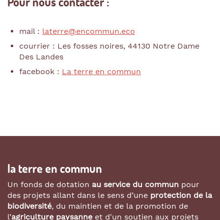
Pour nous contacter :
mail :
laterre@encommun.eco
courrier : Les fosses noires, 44130 Notre Dame
Des Landes
facebook :
La terre en commun
la terre en commun
Un fonds de dotation
au service du commun
pour
des projets allant dans le sens d’une
protection de la
biodiversité
, du maintien et de la promotion de
l’
agriculture paysanne
et d'un soutien aux projets